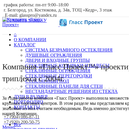
график работы: пн-пт 9:00–18:00
г. Белгород, ул. Костюкова, д. 34в, ТОЦ «Кедр», 3 этаж
E-mail: glasspro@yandex.ru
ОСТАВИТЬ ЗАЯВКУ
⌂
О КОМПАНИИ
КАТАЛОГ
СИСТЕМА БЕЗРАМНОГО ОСТЕКЛЕНИЯ
ДУШЕВЫЕ ОГРАЖДЕНИЯ
ДВЕРИ И ВХОДНЫЕ ГРУППЫ
Компания «Гласс Проект
» проекти
СТЕКЛЯННЫЕ КОЗЫРЬКИ И НАВЕСЫ
ТМ
СТЕКЛЯННЫЕ ОГРАЖДЕНИЯ
СТЕКЛЯННЫЕ ПЕРЕГОРОДКИ
триплекса c 2004г.
СТЕКЛЯННЫЙ ПОЛ
СТЕКЛЯННЫЕ ПАНЕЛИ ДЛЯ СТЕН
НЕСТАНДАРТНЫЕ РЕШЕНИЯ ИЗ СТЕКЛА
ДУШ В РАЗМЕР
За годы работы компания «Гласс Проект» выполнила множество
ПОРТФОЛИО
крупных торговых центров. В этом разделе мы представляем кр
КОНТАКТЫ
значимые из них считаем необходимым. Ведь именно достигнут
нашей Компании.
+7 (904) 086-87-11
+7 (920) 200-50-75
Все
Меню